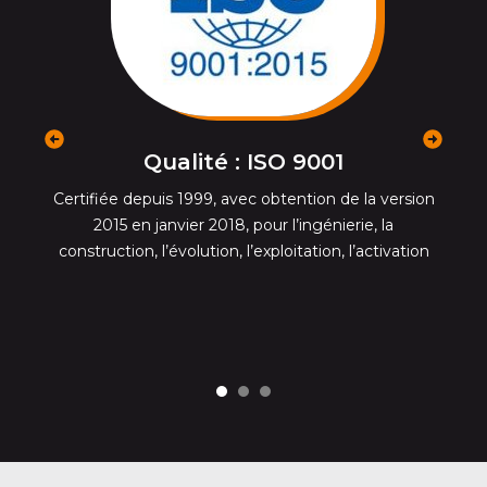
précédent
suivant
Qualité : ISO 9001
e
Certifiée depuis 1999, avec obtention de la version
on
2015 en janvier 2018, pour l’ingénierie, la
f
in
construction, l’évolution, l’exploitation, l’activation
l
es
e