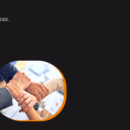
anée
.