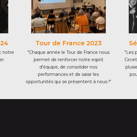
024
Tour de France 2023
Sé
c notre
"Chaque année le Tour de France nous
"Les p
er.
permet de renforcer notre esprit
Circet
d'équipe, de consolider nos
plusi
performances et de saisir les
pou
opportunités qui se présentent à nous !"