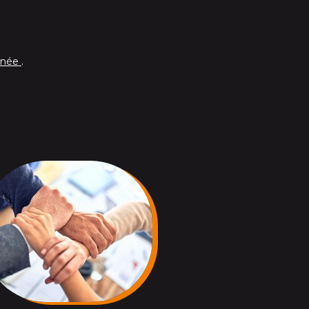
anée
.