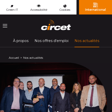
Panneau de gestion des cookies
Green IT
Accessibilité
Cookies
International
Menu
(page c
À propos
Nos offres d'emploi
Nos actualités
Accueil
Nos actualités