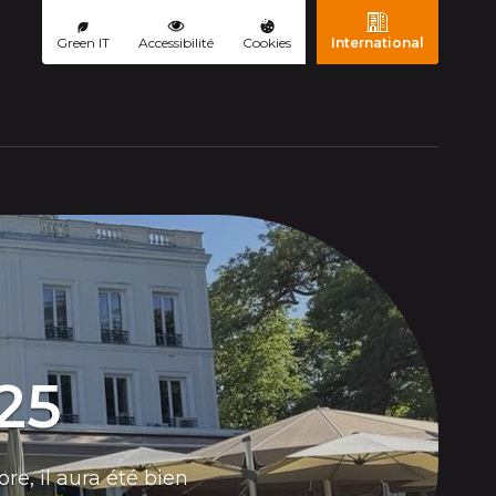
Green IT
Accessibilité
Cookies
International
ourante)
25
re, il aura été bien