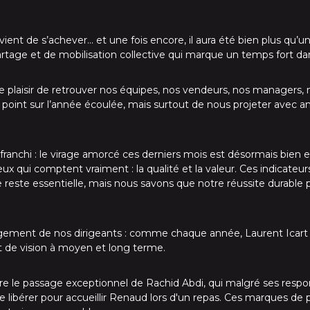
vient de s’achever… et une fois encore, il aura été bien plus qu
age et de mobilisation collective qui marque un temps fort dans
 plaisir de retrouver nos équipes, nos vendeurs, nos managers, 
 point sur l’année écoulée, mais surtout de nous projeter avec amb
franchi : le virage amorcé ces derniers mois est désormais bien
x qui comptent vraiment : la qualité et la valeur. Ces indicateur
reste essentielle, mais nous savons que notre réussite durable pas
ement de nos dirigeants : comme chaque année, Laurent Icart a
t de vision à moyen et long terme.
vre le passage exceptionnel de Rachid Abdi, qui malgré ses respon
 se libérer pour accueillir Renaud lors d'un repas. Ces marques de