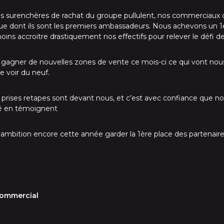
s surenchères de rachat du groupe pullulent, nos commerciaux o
que dont ils sont les premiers ambassadeurs. Nous achevons un 
moins accroitre drastiquement nos effectifs pour relever le défi d
de gagner de nouvelles zones de vente ce mois-ci ce qui vont nous
 voir du neuf.
s prises retapes sont devant nous, et c’est avec confiance que
té en témoignent
le ambition encore cette année garder la 1ère place des partenai
commercial