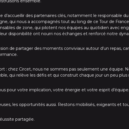
nstruisons ensemble.
 d’accueillir des partenaires clés, notamment le responsable d
igne, qui nous a accompagnés tout au long de ce Tour de Franc
nsables de zone, qui pilotent nos équipes au quotidien avec en
 leur disponibilité ont nourri nos échanges et renforcé notre dyn
asion de partager des moments conviviaux autour d’un repas, car c
formance.
 fort : chez Circet, nous ne sommes pas seulement une équipe. 
ble, qui relève les défis et qui construit chaque jour un peu pl
s pour votre implication, votre énergie et votre esprit d’équipe
es, les opportunités aussi. Restons mobilisés, exigeants et tour
éussite partagée.