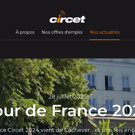
(page c
À propos
Nos offres d'emploi
Nos actualités
28 juillet 2025
our de France 20
e Circet 2024 vient de s’achever… et une fois enco