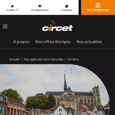
Panneau de gestion des cookies
Green IT
Accessibilité
Cookies
International
Menu
À propos
Nos offres d'emploi
Nos actualités
Accueil
Nos agences commerciales
Amiens