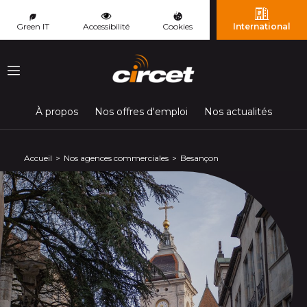
Panneau de gestion des cookies
Green IT
Accessibilité
Cookies
International
Menu
À propos
Nos offres d'emploi
Nos actualités
Accueil
Nos agences commerciales
Besançon