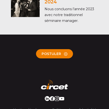
2024
Nous concluons l’année 2023
avec notre traditionnel
séminaire manager.
POSTULER
LinkedIn
Facebook
Instagram
Youtube