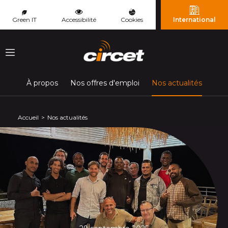
Panneau de gestion des cookies
Green IT
Accessibilité
Cookies
International
Menu
(page c
À propos
Nos offres d'emploi
Nos actualités
Accueil
Nos actualités