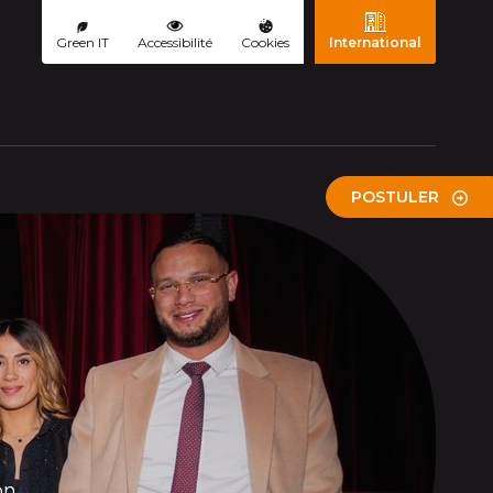
Green IT
Accessibilité
Cookies
International
ourante)
POSTULER
n.