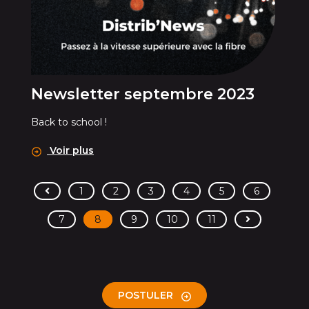
Newsletter septembre 2023
Back to school !
Voir plus
<
1
2
3
4
5
6
>
7
8
9
10
11
POSTULER