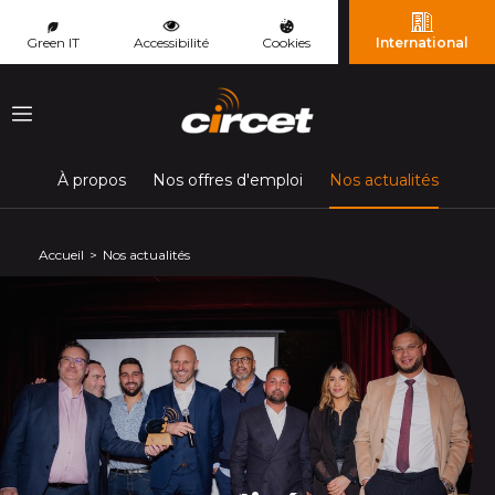
Panneau de gestion des cookies
Green IT
Accessibilité
Cookies
International
Menu
(page c
À propos
Nos offres d'emploi
Nos actualités
Accueil
Nos actualités